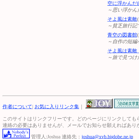
空に浮かんだ
～思い浮かん
そよ風は素敵
～貧乏旅行記
青空の図書館
～自作の短編
そよ風は素敵
～旅で見つけ
作者について
|
お気に入りリンク集
｜
このサイトはリンクフリーです。どのページにリンクしても
連絡の必要はありませんが、メールでお知らせ願えればあり
管理人:Joshua 連絡先：
joshua@xvb.biglobe.ne.jp