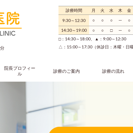
診療時間
月
火
水
木
金
○
○
○
─
○
9:30～12:30
14:30～19:00
○
○
□
─
○
□：14:30～18:00、
▲：9:00～12:30
△：15:00～17:30（休診日：木曜・
0分
院長プロフィー
診療のご案内
診療の流れ
ル