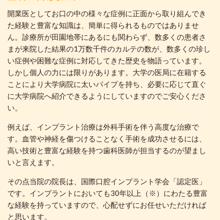
開業医としてお口の中の様々な症例に正面から取り組んでき
た経験と豊富な知識は、簡単に得られるものではありませ
ん。診療所が田園地帯にあるにも関わらず、数多くの患者さ
まが来院した結果の1万数千件のカルテの数が、数多くの珍し
い症例や困難な症例に対応してきた歴史を物語っています。
しかし個人の力には限りがあります。大学の医局に在籍する
ことにより大学病院に太いパイプを持ち、必要に応じて直ぐ
に大学病院へ紹介できるようにしていますのでご安心くださ
い。
例えば、インプラント治療は外科手術を伴う高度な治療で
す。血管や神経を傷つけることなく手術を成功させるには、
高い技術と豊富な経験を持つ歯科医師が担当するのが望まし
いと言えます。
その点当院の院長は、国際口腔インプラント学会「認定医」
です。インプラントにおいても30年以上（※）にわたる豊富
な経験を持っていますので、心配せずにお任せいただければ
と思います。