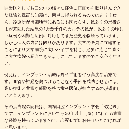
開業医としてお口の中の様々な症例に正面から取り組んでき
た経験と豊富な知識は、簡単に得られるものではありませ
ん。診療所が田園地帯にあるにも関わらず、数多くの患者さ
まが来院した結果の1万数千件のカルテの数が、数多くの珍し
い症例や困難な症例に対応してきた歴史を物語っています。
しかし個人の力には限りがあります。大学の医局に在籍する
ことにより大学病院に太いパイプを持ち、必要に応じて直ぐ
に大学病院へ紹介できるようにしていますのでご安心くださ
い。
例えば、インプラント治療は外科手術を伴う高度な治療で
す。血管や神経を傷つけることなく手術を成功させるには、
高い技術と豊富な経験を持つ歯科医師が担当するのが望まし
いと言えます。
その点当院の院長は、国際口腔インプラント学会「認定医」
です。インプラントにおいても30年以上（※）にわたる豊富
な経験を持っていますので、心配せずにお任せいただければ
と思います。