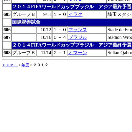
２０１４FIFAワールドカップブラジル アジア最終予選
605
グループＢ
9/11
１－０
イラク
埼玉スタジ
国際親善試合
606
10/12
１－０
フランス
Stade de Fra
607
10/16
０－４
ブラジル
Stadion Wro
２０１４FIFAワールドカップブラジル アジア最終予選
608
グループＢ
11/14
２－１
オマーン
Sultan Qabo
ＨＯＭＥ
>
年度
>
２０１２