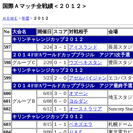
国際Ａマッチ全戦績＜２０１２＞
ＨＯＭＥ
>
年度
>
２０１２
No
大会名
開催日
スコア
対戦相手
会場
キリンチャレンジカップ２０１２
597
2/24
３－１
アイスランド
長居スタジ
２０１４FIFAワールドカップブラジル アジア3次予選
598
グループＣ
2/29
０－１
ウズベキスタン
豊田スタジ
キリンチャレンジカップ２０１２
599
5/23
２－０
アゼルバイジャン
エコパスタ
２０１４FIFAワールドカップブラジル アジア最終予選
600
6/03
３－０
オマーン
埼玉スタジ
601
グループＢ
6/08
６－０
ヨルダン
602
6/12
１－１
オーストラリア
Suncorp Sta
キリンチャレンジカップ２０１２
603
8/15
１－１
ベネズエラ
札幌ドーム
604
9/06
１－０
ＵＡＥ
東北電力ビ