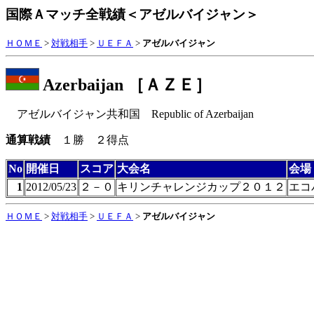
国際Ａマッチ全戦績＜アゼルバイジャン＞
ＨＯＭＥ
>
対戦相手
>
ＵＥＦＡ
>
アゼルバイジャン
Azerbaijan ［ＡＺＥ］
アゼルバイジャン共和国
Republic of Azerbaijan
通算戦績
１勝 ２得点
No
開催日
スコア
大会名
会場
1
2012/05/23
２－０
キリンチャレンジカップ２０１２
エコ
ＨＯＭＥ
>
対戦相手
>
ＵＥＦＡ
>
アゼルバイジャン