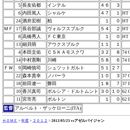
5
長友佑都
インテル
４６
３
6
内田篤人
シャルケ
４７
１
HT
24
酒井宏樹
柏
１
０
HT 
ＭＦ
17
長谷部誠
ヴォルフスブルク
５４
２
HT
8
高橋秀人
ＦＣ東京
１
０
HT 
13
細貝萌
アウクスブルク
１１
１
4
本田圭佑
ＣＳＫＡモスクワ
３２
８
74 
14
中村憲剛
川崎
５８
６
74 
ＦＷ
9
岡崎慎司
シュツットガルト
５１
２７
22
森本貴幸
ノバーラ
１０
３
37 
18
前田遼一
磐田
１８
７
37 
10
香川真司
ボルシア・ドルトムント
３０
１０
62 
11
宮市亮
ボルトン
１
０
62 
監督
アルベルト・ザッケローニ(ITA)
ＨＯＭＥ
>
年度
>
２０１２
>
2012/05/23 vsアゼルバイジャン