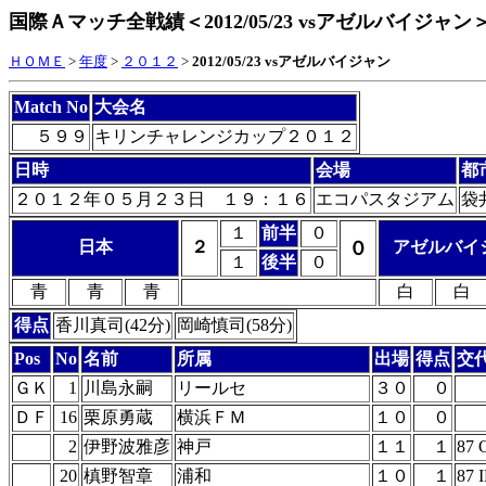
国際Ａマッチ全戦績＜2012/05/23 vsアゼルバイジャン
ＨＯＭＥ
>
年度
>
２０１２
>
2012/05/23 vsアゼルバイジャン
Match No
大会名
５９９
キリンチャレンジカップ２０１２
日時
会場
都
２０１２年０５月２３日 １９：１６
エコパスタジアム
袋
１
前半
０
日本
２
０
アゼルバイ
１
後半
０
青
青
青
白
白
得点
香川真司(42分)
岡崎慎司(58分)
Pos
No
名前
所属
出場
得点
交
ＧＫ
1
川島永嗣
リールセ
３０
０
ＤＦ
16
栗原勇蔵
横浜ＦＭ
１０
０
2
伊野波雅彦
神戸
１１
１
87 
20
槙野智章
浦和
１０
１
87 