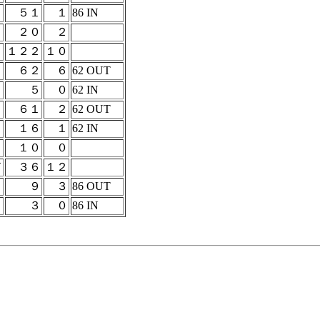
５１
１
86 IN
２０
２
１２２
１０
６２
６
62 OUT
５
０
62 IN
６１
２
62 OUT
１６
１
62 IN
１０
０
ド
３６
１２
９
３
86 OUT
３
０
86 IN