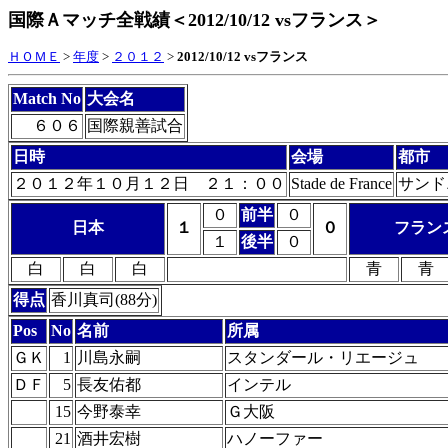
国際Ａマッチ全戦績＜2012/10/12 vsフランス＞
ＨＯＭＥ
>
年度
>
２０１２
>
2012/10/12 vsフランス
Match No
大会名
６０６
国際親善試合
日時
会場
都市
２０１２年１０月１２日 ２１：００
Stade de France
サンド
０
前半
０
日本
１
０
フラン
１
後半
０
白
白
白
青
青
得点
香川真司(88分)
Pos
No
名前
所属
ＧＫ
1
川島永嗣
スタンダール・リエージュ
ＤＦ
5
長友佑都
インテル
15
今野泰幸
Ｇ大阪
21
酒井宏樹
ハノーファー