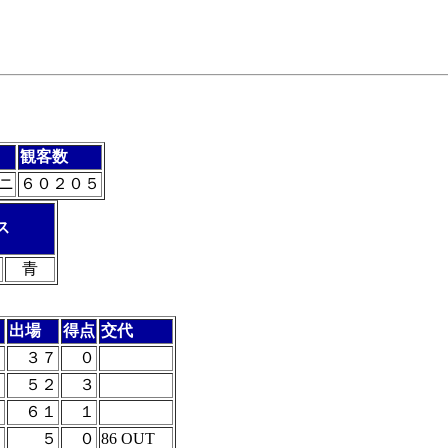
観客数
ニ
６０２０５
ス
青
出場
得点
交代
３７
０
５２
３
６１
１
５
０
86 OUT