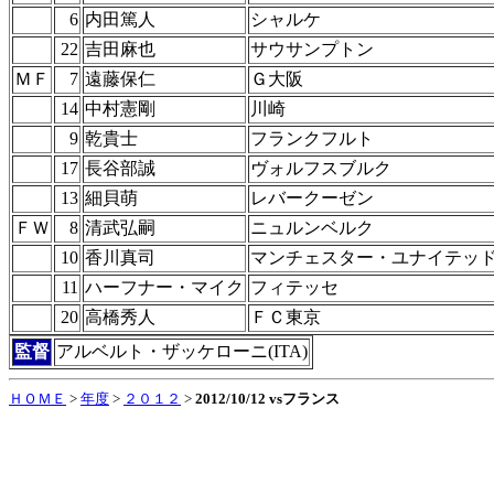
6
内田篤人
シャルケ
22
吉田麻也
サウサンプトン
ＭＦ
7
遠藤保仁
Ｇ大阪
14
中村憲剛
川崎
9
乾貴士
フランクフルト
17
長谷部誠
ヴォルフスブルク
13
細貝萌
レバークーゼン
ＦＷ
8
清武弘嗣
ニュルンベルク
10
香川真司
マンチェスター・ユナイテッ
11
ハーフナー・マイク
フィテッセ
20
高橋秀人
ＦＣ東京
監督
アルベルト・ザッケローニ(ITA)
ＨＯＭＥ
>
年度
>
２０１２
>
2012/10/12 vsフランス