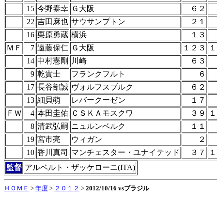
15
今野泰幸
Ｇ大阪
６２
22
吉田麻也
サウサンプトン
２１
16
栗原勇蔵
横浜
１３
ＭＦ
7
遠藤保仁
Ｇ大阪
１２３
１
14
中村憲剛
川崎
６３
9
乾貴士
フランクフルト
６
17
長谷部誠
ヴォルフスブルク
６２
13
細貝萌
レバークーゼン
１７
ＦＷ
4
本田圭佑
ＣＳＫＡモスクワ
３９
１
8
清武弘嗣
ニュルンベルク
１１
19
宮市亮
ウィガン
２
10
香川真司
マンチェスター・ユナイテッド
３７
１
監督
アルベルト・ザッケローニ(ITA)
ＨＯＭＥ
>
年度
>
２０１２
>
2012/10/16 vsブラジル