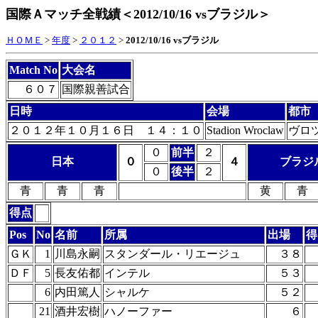
国際Ａマッチ全戦績＜2012/10/16 vsブラジル＞
ＨＯＭＥ
>
年度
>
２０１２
>
2012/10/16 vsブラジル
Match No
大会名
６０７
国際親善試合
日時
会場
都市
２０１２年１０月１６日 １４：１０
Stadion Wroclaw
ヴロ
０
前半
２
日本
０
４
ブラジ
０
後半
２
青
青
青
黄
青
得点
Pos
No
名前
所属
出場
得
ＧＫ
1
川島永嗣
スタンダール・リエージュ
３８
ＤＦ
5
長友佑都
インテル
５３
6
内田篤人
シャルケ
５２
21
酒井宏樹
ハノーファー
６