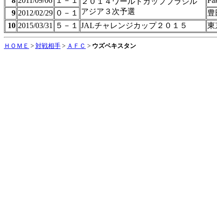
8
2011/09/06
１－１
Pa
２０１４ワールドカップブラジル
アジア３次予選
9
2012/02/29
０－１
豊
10
2015/03/31
５－１
JALチャレンジカップ２０１５
東
ＨＯＭＥ
>
対戦相手
>
ＡＦＣ
>
ウズベキスタン