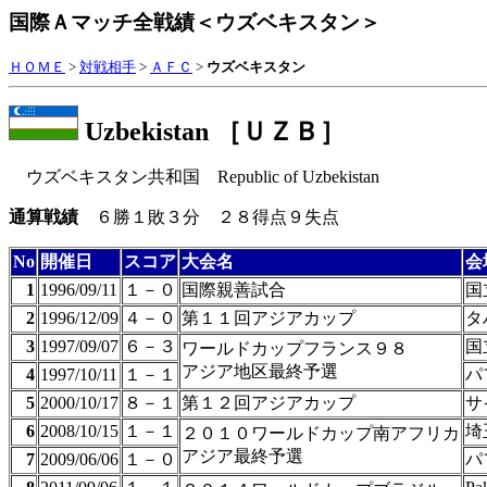
国際Ａマッチ全戦績＜ウズベキスタン＞
ＨＯＭＥ
>
対戦相手
>
ＡＦＣ
>
ウズベキスタン
Uzbekistan ［ＵＺＢ］
ウズベキスタン共和国
Republic of Uzbekistan
通算戦績
６勝１敗３分 ２８得点９失点
No
開催日
スコア
大会名
会
1
1996/09/11
１－０
国際親善試合
国
2
1996/12/09
４－０
第１１回アジアカップ
タ
3
1997/09/07
６－３
国
ワールドカップフランス９８
アジア地区最終予選
4
1997/10/11
１－１
パ
5
2000/10/17
８－１
第１２回アジアカップ
サ
6
2008/10/15
１－１
埼
２０１０ワールドカップ南アフリカ
アジア最終予選
7
2009/06/06
１－０
パ