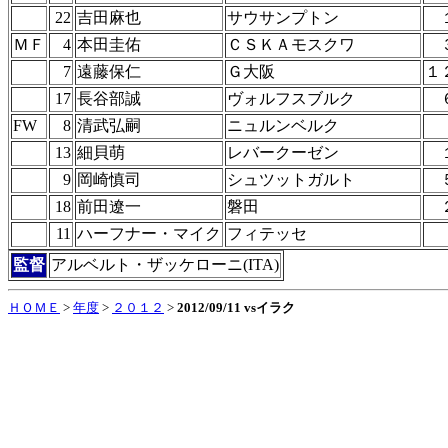
22
吉田麻也
サウサンプトン
ＭＦ
4
本田圭佑
ＣＳＫＡモスクワ
7
遠藤保仁
Ｇ大阪
１
17
長谷部誠
ヴォルフスブルク
FW
8
清武弘嗣
ニュルンベルク
13
細貝萌
レバークーゼン
9
岡崎慎司
シュツットガルト
18
前田遼一
磐田
11
ハーフナー・マイク
フィテッセ
監督
アルベルト・ザッケローニ(ITA)
ＨＯＭＥ
>
年度
>
２０１２
>
2012/09/11 vsイラク