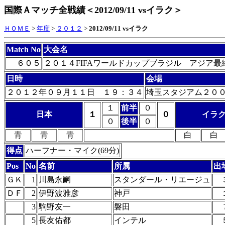
国際Ａマッチ全戦績＜2012/09/11 vsイラク＞
ＨＯＭＥ
>
年度
>
２０１２
>
2012/09/11 vsイラク
Match No
大会名
６０５
２０１４FIFAワールドカップブラジル アジア最
日時
会場
２０１２年０９月１１日 １９：３４
埼玉スタジアム２０
１
前半
０
日本
１
０
イラ
０
後半
０
青
青
青
白
白
得点
ハーフナー・マイク(69分)
Pos
No
名前
所属
出
ＧＫ
1
川島永嗣
スタンダール・リエージュ
ＤＦ
2
伊野波雅彦
神戸
3
駒野友一
磐田
5
長友佑都
インテル