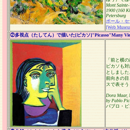
Mont Sainte-
1900 (160 Kb
Petersburg
ポール・セザンヌ
[Web Museu
②多視点（たしてん）で描いた[ピカソ]"Picasso"
Many Vie
「前と横の
ピカソも対
としました
前向きの目
スで表そう
Dora Maar, 
by Pablo Pic
パブロ・ピカソ: