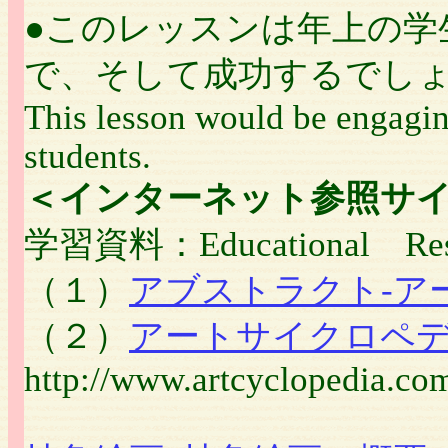
●このレッスンは年上の学
で、そして成功するでし
This lesson would be engagin
students.
＜インターネット参照サイト＞On
学習資料：Educational Res
（１）
アブストラクト‐ア
（２）
アートサイクロペ
http://www.artcyclopedia.co