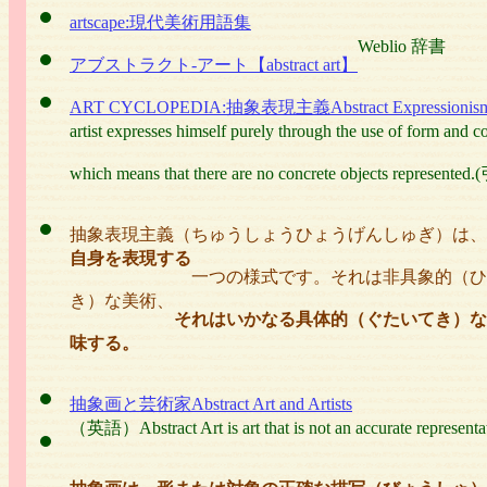
artscape:現代美術用語集
Weblio 辞書
アブストラクト‐アート【abstract art】
ART CYCLOPEDIA:抽象表現主義Abstract Expressionis
artist expresses himself purely through the use of form and col
which means that there are no concrete objects represent
抽象表現主義（ちゅうしょうひょうげんしゅぎ）は、
自身を表現する
一つの様式です。それは非具象的（ひ
き）な美術、
それはいかなる具体的（ぐたいてき）な
味する。
抽象画と芸術家Abstract Art and Artists
（英語）Abstract Art is art that is not an accurate represen