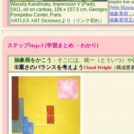
inspire true 
Wassily Kandinsky,
Impression V (Park)
,
[Web Museu
1911, oil on canbas, 106 x 157.5 cm, Georges
抽象美術：abst
Pompidou Center, Paris.
抽象表現主義：ab
ARTLEX ART Dictionaryより
（リンク切れ）
ステップStep:3 [学習まとめ ・わかり]
抽象画をかこう
：そこには、統一（とういつ）や
①重さのバランスを考えよう
Visual Weight
（構成要素）a 