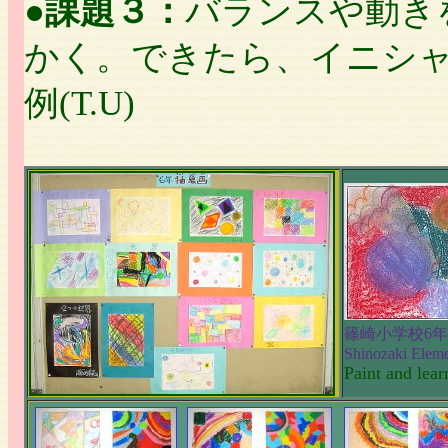
●
課題３：
バランスや動き
かく。できたら、イニシ
例(T.U)
篠崎小学校6
Shinozaki Elem
Paint and lear