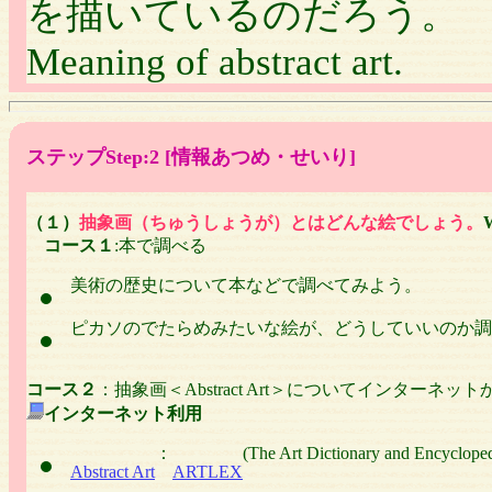
を描いているのだろう。
Meaning of abstract art.
ステップStep:2 [情報あつめ・せいり]
（１）
抽象画（ちゅうしょうが）とはどんな絵でしょう。
W
コース１
:本で調べる
美術の歴史について本などで調べてみよう。
ピカソのでたらめみたいな絵が、どうしていいのか
コース２
：抽象画＜Abstract Art＞についてインターネ
インターネット利用
：
(The Art Dictionary and Encycloped
Abstract Art
ARTLEX