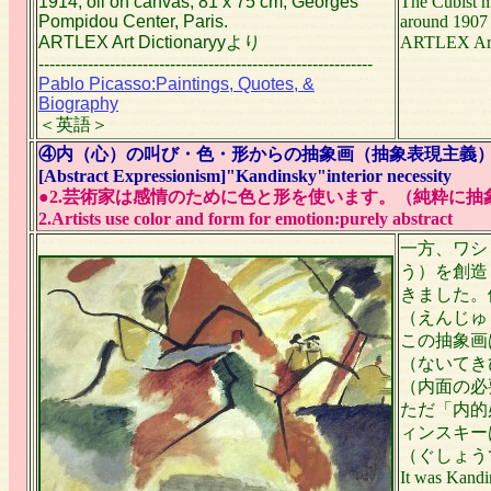
1914, oil on canvas, 81 x 75 cm, Georges
The Cubist m
Pompidou Center, Paris.
around 1907 
ARTLEX Art Dictionaryyより
ARTLEX Ar
-------------------------------------------------------------
Pablo Picasso:Paintings, Quotes, &
Biography
＜英語＞
④内（心）の叫び・色・形からの抽象画（抽象表現主義
[Abstract Expressionism]"Kandinsky"interior necessity
●2.芸術家は感情のために色と形を使います。（純粋に抽
2.Artists use color and form for emotion:purely abstract
一方、ワシ
う）を創造
きました。
（えんじゅ
この抽象画
（ないてき
（内面の必
ただ「内的
ィンスキー
（ぐしょう
It was Kandin