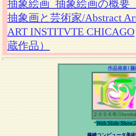
抽象絵画_抽象絵画の概要 ＜W
抽象画と芸術家/Abstract Art a
ART INSTITVTE CHICAGO
蔵作品）
作品発表(篠
２００６年/33works[
Web Slide 
*
篠崎コンピュータ美術館Shin