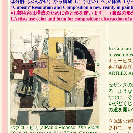
③分解（ぶんかい）から構成（こうせい）へ[立体派（り
"Cubism"Resolution and Composition
a new reality in paint
:
●1.芸術家は構成のために色と形を使います。（自然の形
1.Artists use color and form for composition: abstraction of a
In Cubism
reassembled
キュービズ
再び組み立
ARTLEX Ar
セザンヌの
る」ような
すでに、
そ
いがどくじ
の道を開い
立体派の運
パブロ・ピカソ:Pablo Picasso,
The Violin
,
されて、そ