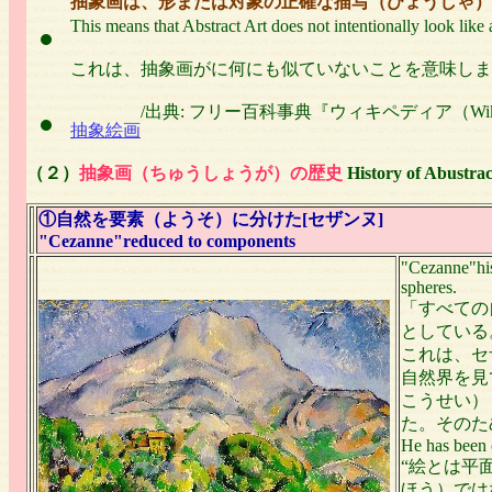
抽象画は、形または対象の正確な描写（びょうしゃ）
This means that Abstract Art does not intentionally look like
これは、抽象画がに何にも似ていないことを意味しま
/出典: フリー百科事典『ウィキペディア（Wiki
抽象絵画
（２）
抽象画（ちゅうしょうが）の歴史
History of Abustrac
①自然を要素（ようそ）に分けた[セザンヌ]
"Cezanne"reduced to components
"Cezanne"his
spheres.
「すべての
としている
これは、セ
自然界を見
こうせい）
た。そのた
He has been c
“絵とは平
ほう）では