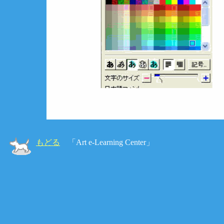
もどる
「Art e-Learning Center」