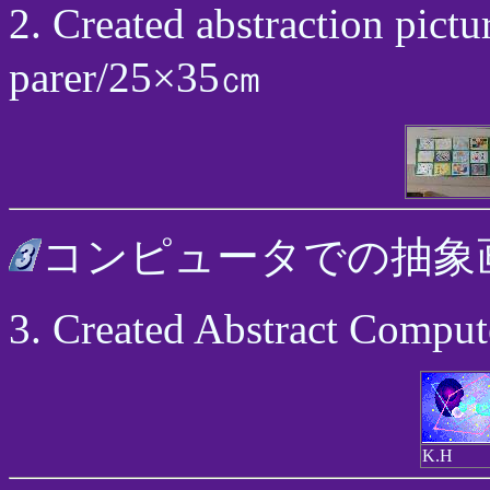
2. Created abstraction pictu
parer/25×35㎝
コンピュータでの抽象
3. Created Abstract Comput
K.H