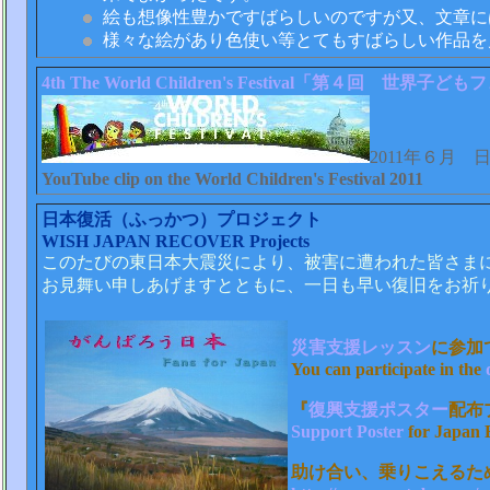
絵も想像性豊かですばらしいのですが又、文章には
様々な絵があり色使い等とてもすばらしい作品を
4th The World Children's Festival
「第４回 世界子どもフ
2011年６月
YouTube clip on the World Children's Festival 2011
日本復活（ふっかつ）プロジェクト
WISH JAPAN RECOVER Projects
このたびの東日本大震災により、被害に遭われた皆さま
お見舞い申しあげますとともに、一日も早い復旧をお祈
災害支援レッスン
に参加
You can participate in the
『
復興支援ポスター
配布
Support Poster
for Japan 
助け合い、乗りこえるた