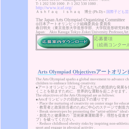
T- 1 202 530 1000 . F- 1 202 530 1080 .
http://www.icaf.org/
Ａｓｈｆａｑ Ｉｓｈａｑ 博士 (Ph.D)＜
国際子ども芸
The Japan Arts Olympiad Organizing Committee
◎日本アートオリンピック組織委員会 委員長
春日明夫（東京造形大学造形学部、大学院造形研究科
Japan: Akio Kasuga:Tokyo Zokei University Professor,Art
応募要項
（絵画コンクー
Arts Olympiad Objectivesアート
The Arts Olympiad sparks a global movement to advance ch
children to embrace lifelong creativity.
●アートオリンピックは、子どもたちの創造的な発展を
くことを励ますために、世界的な運動を起こさせます
The objectives of the Arts Olympiad are as follows:
●Artsオリンピックの目的は以下の通りです:
・Place the nurturing of creativity on center stage for educa
・教育者と政策担当者のために中心のステージで創造
・Break stereotypes by promoting the “artist-athlete” ideal 
・創造力と健康体の「芸術家兼運動選手」理想を促進
プ）を破ってください。
・Reduce childhood obesity risks by inspiring non-athletical
sport and engage in physical activity .