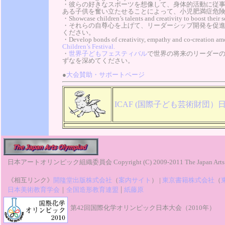
・彼らの好きなスポーツを想像して、身体的活動に従
ある子供を奮い立たせることによって、小児肥満症危
・Showcase children’s talents and creativity to boost their s
・それらの自尊心を上げて、リーダーシップ開発を促
ください。
・Develop bonds of creativity, empathy and co-creation amon
Children’s Festival.
・
世界子どもフェスティバル
で世界の将来のリーダー
ずなを深めてください。
●
大会賛助・サポートページ
ICAF (国際子ども芸術財団）
日本アートオリンピック組織委員会 Copyright (C) 2009-2011 The Japan Arts Olym
《相互リンク》
開隆堂出版株式会社
（
案内サイト
） |
東京書籍株式会社
（
|
日本美術教育学会
｜
全国造形教育連盟
紙藤原
第42回国際化学オリンピック日本大会（2010年）