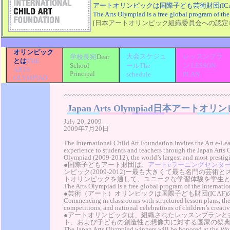
アートオリンピックは国際子ども芸術財団(IC
The Arts Olympiad is a free global program of the
[日本アートオリンピック組織委員会への認定
オリンピック
大会スケジュ
レッスンプラ
学校長宛
Dear
THE
とは
School
ールThe
ン LESSON
ARTS
Principal
schedule
PLAN
OLYMPIAD
Japan Arts Olympiad日本アートオリ
July 20, 2009
2009年7月20日
The International Child Art Foundation invites the Art e-Le
experience to students and teachers through the Japan Arts O
Olympiad (2009-2012), the world’s largest and most prestigi
●国際子どもアート財団は、
アートeラーニングセンタ
ンピック(2009-2012)ー最も大きくて最も名門の芸
トオリンピックを通して、ユニークな学習体験を学生
The Arts Olympiad is a free global program of the Internati
●芸術（アート）オリンピックは国際子ども財団(ICAF
Commencing in classrooms with structured lesson plans, the
competitions, and national celebrations of children’s creati
●アートオリンピックは、組織されたレッスンプランと
ト、および子どもの創造性と想像力に対する国家の祭
The Japan Arts Olympiad winners will be honored at the Worl