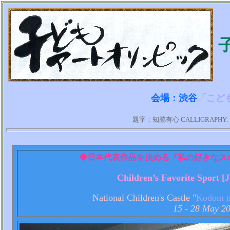
会場：渋谷
「こど
題字：知脇有心 CALLIGRAPHY: Yu
◆日本代表作品を決める『私の好きなス
Children’s Favorite Sport [
National Children's Castle "
Kodom n
15 - 28 May 2