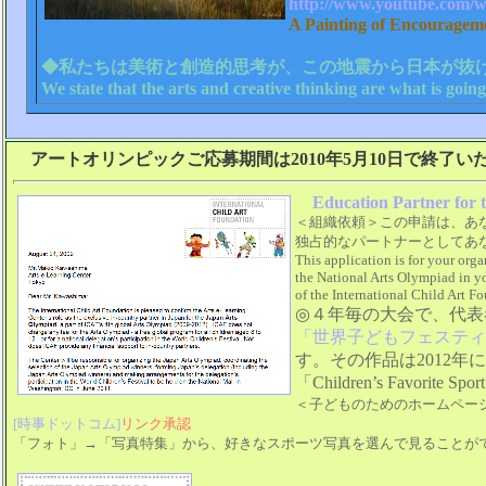
http://www.youtube.com
A Painting of Encour
◆私たちは美術と創造的思考が、この地震から日本が抜
We state that the arts and creative thinking are what is going
アートオリンピックご応募期間は2010年5月10日で終了い
Education Partner for t
＜組織依頼＞この申請は、あ
独占的なパートナーとしてあ
This application is for your orga
the National Arts Olympiad in yo
of the International Child Art F
◎４年毎の大会で、代表者
「世界子どもフェスティバル」（Wo
す。その作品は2012
「Children’s Favorit
＜子どものためのホームペー
[時事ドットコム]
リンク承認
「フォト」→「写真特集」から、好きなスポーツ写真を選んで見ることが