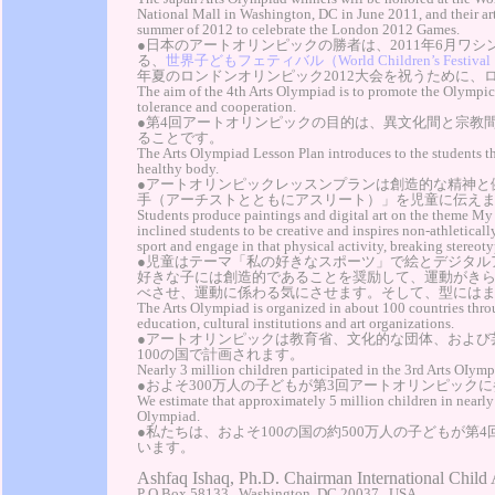
National Mall in Washington, DC in June 2011, and their ar
summer of 2012 to celebrate the London 2012 Games.
●日本のアートオリンピックの勝者は、2011年6月ワシ
る、
世界子どもフェティバル（World Children’s Festival
年夏のロンドンオリンピック2012大会を祝うために、
The aim of the 4th Arts Olympiad is to promote the Olympic i
tolerance and cooperation.
●第4回アートオリンピックの目的は、異文化間と宗教
ることです。
The Arts Olympiad Lesson Plan introduces to the students the
healthy body.
●アートオリンピックレッスンプランは創造的な精神と
手（アーチストとともにアスリート）」を児童に伝え
Students produce paintings and digital art on the theme My 
inclined students to be creative and inspires non-athletically
sport and engage in that physical activity, breaking stereo
●児童はテーマ「私の好きなスポーツ」で絵とデジタル
好きな子には創造的であることを奨励して、運動がき
べさせ、運動に係わる気にさせます。そして、型には
The Arts Olympiad is organized in about 100 countries throu
education, cultural institutions and art organizations.
●アートオリンピックは教育省、文化的な団体、および
100の国で計画されます。
Nearly 3 million children participated in the 3rd Arts OIymp
●およそ300万人の子どもが第3回アートオリンピック
We estimate that approximately 5 million children in nearly 
Olympiad.
●私たちは、およそ100の国の約500万人の子どもが
います。
Ashfaq Ishaq, Ph.D. Chairman International Child 
P O Box 58133 . Washington, DC 20037 . USA .