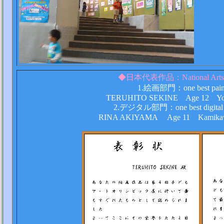
◆日本代表作品：National Arts Ol
1.絵画部門：one best paint
TERUHITO SEKINE Age 12 Yoshin
2.デジタル部門：one best 
RINA AKIYAMA Age 11 Kamikawagu