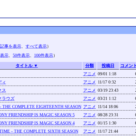
記事を表示
、
すべて表示
）
件表示
、
50件表示
、
100件表示
）
タイトル ▼
分類
投稿日
コメン
アニメ
09/01 1:18
ディ
アニメ
11/17 0:32
クス
アニメ
03/19 23:43
クラウズ
アニメ
03/21 1:12
- THE COMPLETE EIGHTEENTH SEASON
アニメ
11/14 18:06
ONY FRIENDSHIP IS MAGIC SEASON 5
アニメ
08/28 23:31
ONY FRIENDSHIP IS MAGIC SEASON 4
アニメ
01/15 1:30
IME - THE COMPLETE SIXTH SEASON
アニメ
11/17 21:44