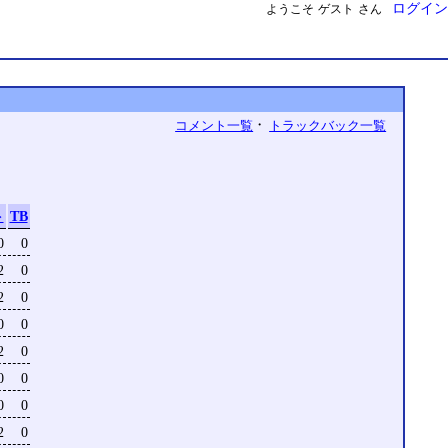
ログイン
ようこそ
ゲスト
さん
・
コメント一覧
トラックバック一覧
ト
TB
0
0
2
0
2
0
0
0
2
0
0
0
0
0
2
0