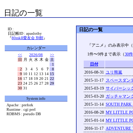
日記の一覧
ID :
日記の一覧
日記帳ID : apaslothy
『
80mkII愛友会 別館
』
『アニメ』のみ表示中（
カレンダー
1件〜9件まで表示（
30
<<
2026/08
>>
日
月
火
水
木
金
土
日付
1
2
3
4
5
6
7
8
2016-08-31
ユリ熊嵐
9
10
11
12
13
14
15
16
17
18
19
20
21
22
2015-11-17
スペースダン
23
24
25
26
27
28
29
30
31
2015-03-19
サイバーシッ
2015-03-20
ガッチャマン
System info
2015-11-14
SOUTH PARK 
Apache : prefork
Runtime : cgi perl
2016-08-28
MY LITTLE P
RDBMS : pseudo DB
2015-01-14
MY LITTLE P
2016-11-17
ADVENTURE T