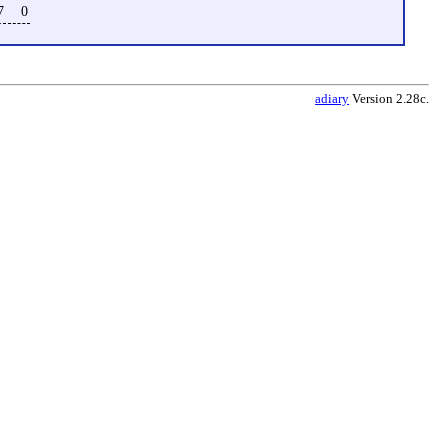
7
0
adiary
Version 2.28c.