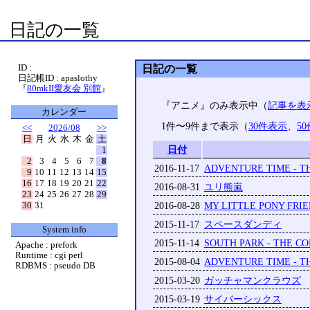
日記の一覧
ID :
日記の一覧
日記帳ID : apaslothy
『
80mkII愛友会 別館
』
『アニメ』のみ表示中（
記事を表
カレンダー
1件〜9件まで表示（
30件表示
、
5
<<
2026/08
>>
日
月
火
水
木
金
土
日付
1
2
3
4
5
6
7
8
2016-11-17
ADVENTURE TIME - T
9
10
11
12
13
14
15
16
17
18
19
20
21
22
2016-08-31
ユリ熊嵐
23
24
25
26
27
28
29
30
31
2016-08-28
MY LITTLE PONY FRIE
2015-11-17
スペースダンディ
System info
2015-11-14
SOUTH PARK - THE C
Apache : prefork
Runtime : cgi perl
2015-08-04
ADVENTURE TIME - T
RDBMS : pseudo DB
2015-03-20
ガッチャマンクラウズ
2015-03-19
サイバーシックス