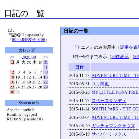
日記の一覧
ID :
日記の一覧
日記帳ID : apaslothy
『
80mkII愛友会 別館
』
『アニメ』のみ表示中（
記事を表
カレンダー
1件〜9件まで表示（
30件表示
、
5
<<
2026/08
>>
日
月
火
水
木
金
土
日付
1
2
3
4
5
6
7
8
2016-11-17
ADVENTURE TIME - T
9
10
11
12
13
14
15
16
17
18
19
20
21
22
2016-08-31
ユリ熊嵐
23
24
25
26
27
28
29
30
31
2016-08-28
MY LITTLE PONY FRIE
2015-11-17
スペースダンディ
System info
2015-11-14
SOUTH PARK - THE C
Apache : prefork
Runtime : cgi perl
2015-08-04
ADVENTURE TIME - T
RDBMS : pseudo DB
2015-03-20
ガッチャマンクラウズ
2015-03-19
サイバーシックス