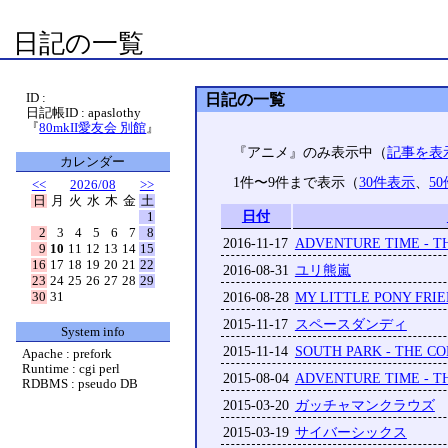
日記の一覧
ID :
日記の一覧
日記帳ID : apaslothy
『
80mkII愛友会 別館
』
『アニメ』のみ表示中（
記事を表
カレンダー
1件〜9件まで表示（
30件表示
、
5
<<
2026/08
>>
日
月
火
水
木
金
土
日付
1
2
3
4
5
6
7
8
2016-11-17
ADVENTURE TIME - T
9
10
11
12
13
14
15
16
17
18
19
20
21
22
2016-08-31
ユリ熊嵐
23
24
25
26
27
28
29
30
31
2016-08-28
MY LITTLE PONY FRIE
2015-11-17
スペースダンディ
System info
2015-11-14
SOUTH PARK - THE C
Apache : prefork
Runtime : cgi perl
2015-08-04
ADVENTURE TIME - T
RDBMS : pseudo DB
2015-03-20
ガッチャマンクラウズ
2015-03-19
サイバーシックス