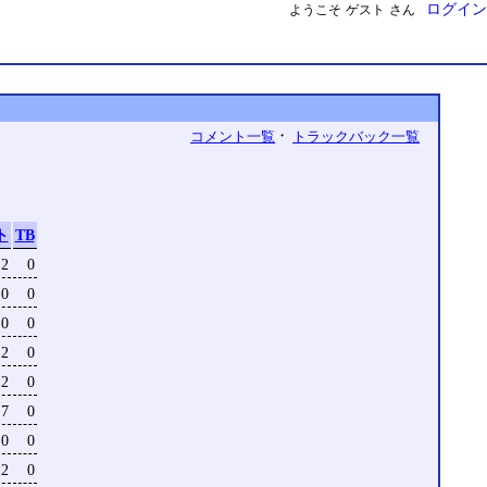
ログイン
ようこそ
ゲスト
さん
・
コメント一覧
トラックバック一覧
ト
TB
2
0
0
0
0
0
2
0
2
0
7
0
0
0
2
0