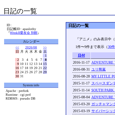
日記の一覧
ID :
日記の一覧
日記帳ID : apaslothy
『
80mkII愛友会 別館
』
『アニメ』のみ表示中（
カレンダー
1件〜9件まで表示（
30
<<
2026/08
>>
日
月
火
水
木
金
土
日付
1
2
3
4
5
6
7
8
2016-11-17
ADVENTURE T
9
10
11
12
13
14
15
16
17
18
19
20
21
22
2016-08-31
ユリ熊嵐
23
24
25
26
27
28
29
30
31
2016-08-28
MY LITTLE P
2015-11-17
スペースダン
System info
2015-11-14
SOUTH PARK 
Apache : prefork
Runtime : cgi perl
2015-08-04
ADVENTURE T
RDBMS : pseudo DB
2015-03-20
ガッチャマン
2015-03-19
サイバーシッ