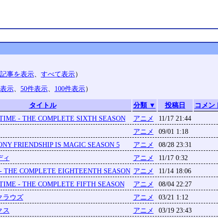
記事を表示
、
すべて表示
）
件表示
、
50件表示
、
100件表示
）
タイトル
分類 ▼
投稿日
コメン
IME - THE COMPLETE SIXTH SEASON
アニメ
11/17 21:44
アニメ
09/01 1:18
ONY FRIENDSHIP IS MAGIC SEASON 5
アニメ
08/28 23:31
ディ
アニメ
11/17 0:32
- THE COMPLETE EIGHTEENTH SEASON
アニメ
11/14 18:06
IME - THE COMPLETE FIFTH SEASON
アニメ
08/04 22:27
クラウズ
アニメ
03/21 1:12
クス
アニメ
03/19 23:43