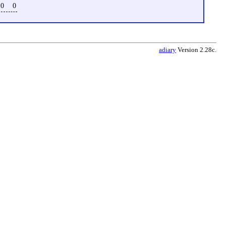
0
0
adiary
Version 2.28c.