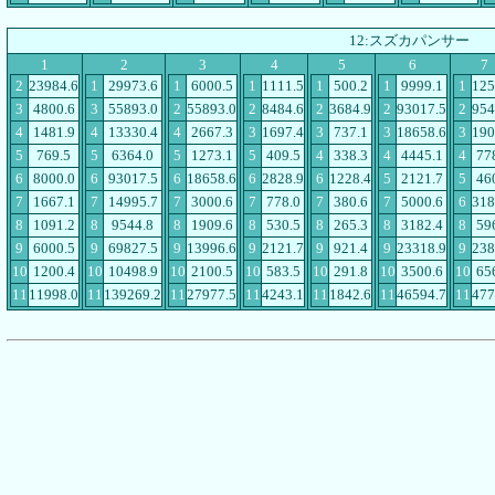
12:スズカパンサー
1
2
3
4
5
6
7
2
23984.6
1
29973.6
1
6000.5
1
1111.5
1
500.2
1
9999.1
1
125
3
4800.6
3
55893.0
2
55893.0
2
8484.6
2
3684.9
2
93017.5
2
954
4
1481.9
4
13330.4
4
2667.3
3
1697.4
3
737.1
3
18658.6
3
190
5
769.5
5
6364.0
5
1273.1
5
409.5
4
338.3
4
4445.1
4
77
6
8000.0
6
93017.5
6
18658.6
6
2828.9
6
1228.4
5
2121.7
5
46
7
1667.1
7
14995.7
7
3000.6
7
778.0
7
380.6
7
5000.6
6
318
8
1091.2
8
9544.8
8
1909.6
8
530.5
8
265.3
8
3182.4
8
59
9
6000.5
9
69827.5
9
13996.6
9
2121.7
9
921.4
9
23318.9
9
238
10
1200.4
10
10498.9
10
2100.5
10
583.5
10
291.8
10
3500.6
10
65
11
11998.0
11
139269.2
11
27977.5
11
4243.1
11
1842.6
11
46594.7
11
477