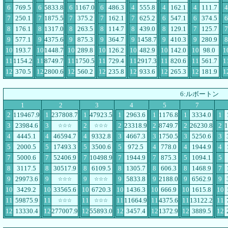
6
769.5
6
5833.8
6
1167.0
6
486.3
4
555.8
4
162.1
4
111.7
4
7
250.1
7
1875.5
7
375.2
7
162.1
7
625.2
6
547.1
6
374.5
6
8
176.1
8
1317.0
8
263.5
8
114.7
8
439.0
8
129.1
7
125.7
7
9
577.1
9
4375.6
9
875.3
9
364.7
9
1458.7
9
410.3
9
280.9
8
10
193.7
10
1448.7
10
289.8
10
126.2
10
482.9
10
142.0
10
98.0
1
11
1154.2
11
8749.7
11
1750.5
11
729.4
11
2917.3
11
820.6
11
561.7
1
12
370.5
12
2800.6
12
560.2
12
235.8
12
933.6
12
265.3
12
181.9
1
6:ルボートン
1
2
3
4
5
7
2
119467.9
1
237808.7
1
47923.5
1
2963.6
1
1176.8
1
3334.0
1
3
23984.6
3
2
2
23318.9
2
8749.7
2
26230.8
2
1
☆☆☆
☆☆☆
4
4445.1
4
46594.7
4
9332.8
3
4667.3
3
1750.5
3
5250.6
3
5
2000.5
5
17493.3
5
3500.6
5
972.5
4
778.0
4
1944.9
4
7
5000.6
7
52406.9
7
10498.9
7
1944.9
7
875.3
5
1094.1
5
8
3117.5
8
30517.9
8
6109.5
8
1305.7
8
606.3
8
1468.9
7
9
29973.6
9
9
9
5833.8
9
2188.0
9
6562.9
9
☆☆☆
☆☆☆
10
3429.2
10
33565.6
10
6720.3
10
1436.3
10
666.9
10
1615.8
10
11
59875.9
11
11
11
11664.9
11
4375.6
11
13122.2
11
☆☆☆
☆☆☆
12
13330.4
12
277007.9
12
55893.0
12
3457.4
12
1372.9
12
3889.5
12