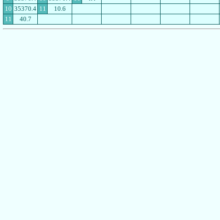
10
35370.4
11
10.6
11
40.7