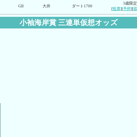
3歳限
GII
大井
ダート1700
[
投票
][
予想
][
小袖海岸賞 三連単仮想オッズ