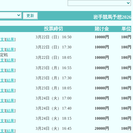
岩手競馬予想2026
投票締切
賭け金
単位
3月22日（日） 16:50
10000円
100円
収支
][
結果
]
3月22日（日） 17:30
10000円
100円
収支
][
結果
]
限定戦
3月22日（日） 18:05
10000円
100円
収支
][
結果
]
3月23日（月） 16:55
10000円
100円
収支
][
結果
]
3月23日（月） 17:30
10000円
100円
収支
][
結果
]
3月23日（月） 18:05
10000円
100円
収支
][
結果
]
3月24日（火） 17:00
10000円
100円
収支
][
結果
]
3月24日（火） 17:40
10000円
100円
収支
][
結果
]
3月24日（火） 18:15
10000円
100円
収支
][
結果
]
3月24日（火） 16:45
20000円
100円
収支
][
結果
]