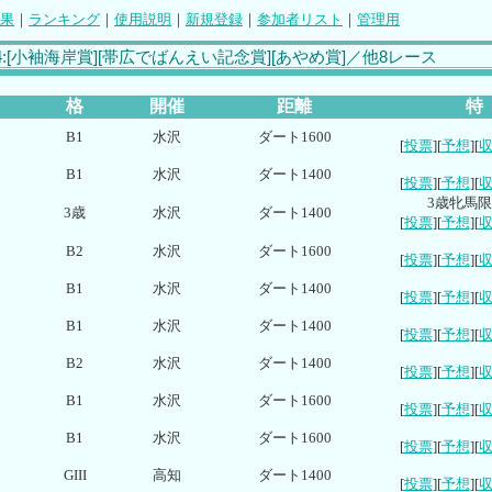
果
｜
ランキング
｜
使用説明
｜
新規登録
｜
参加者リスト
｜
管理用
格
開催
距離
特
B1
水沢
ダート1600
[
投票
][
予想
][
B1
水沢
ダート1400
[
投票
][
予想
][
3歳牝馬
3歳
水沢
ダート1400
[
投票
][
予想
][
B2
水沢
ダート1600
[
投票
][
予想
][
B1
水沢
ダート1400
[
投票
][
予想
][
B1
水沢
ダート1400
[
投票
][
予想
][
B2
水沢
ダート1400
[
投票
][
予想
][
B1
水沢
ダート1600
[
投票
][
予想
][
B1
水沢
ダート1600
[
投票
][
予想
][
GIII
高知
ダート1400
[
投票
][
予想
][