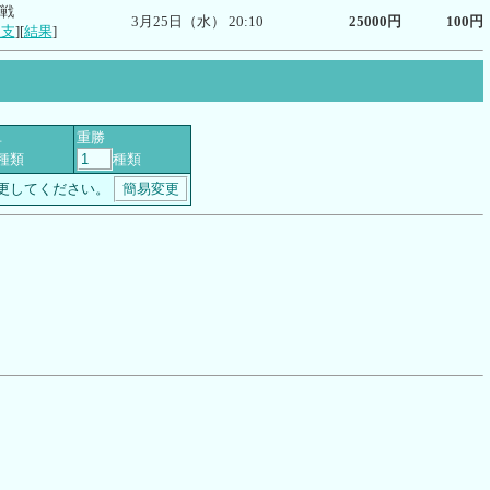
定戦
3月25日（水） 20:10
25000円
100円
収支
][
結果
]
単
重勝
種類
種類
更してください。