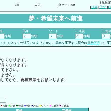
3歳限
GII
大井
ダート1700
[
投票
][
予想
][
夢・希望未来へ前進
連
馬単
ワイド
三連複
三連
種類
種類
種類
種類
こちらはクッキー対応ではありません。基本を変更する場合は
馬券設定
で、変
来なくなります。
が高くなります。
じて下さい。
きません。
消してから、再度投票をお願いします。
■
■
■
■
■
■
■
■
勝
複勝
枠連
枠単
馬連
馬単
ワイド
三連複
三連単
馬柱
支持率