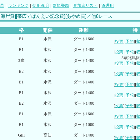
果
｜
ランキング
｜
使用説明
｜
新規登録
｜
参加者リスト
｜
管理用
格
開催
距離
特
B1
水沢
ダート1600
[
投票
][
予想
][
B1
水沢
ダート1400
[
投票
][
予想
][
3歳牝馬
3歳
水沢
ダート1400
[
投票
][
予想
][
B2
水沢
ダート1600
[
投票
][
予想
][
B1
水沢
ダート1400
[
投票
][
予想
][
B1
水沢
ダート1400
[
投票
][
予想
][
B2
水沢
ダート1400
[
投票
][
予想
][
B1
水沢
ダート1600
[
投票
][
予想
][
B1
水沢
ダート1600
[
投票
][
予想
][
GIII
高知
ダート1400
[
投票
][
予想
][