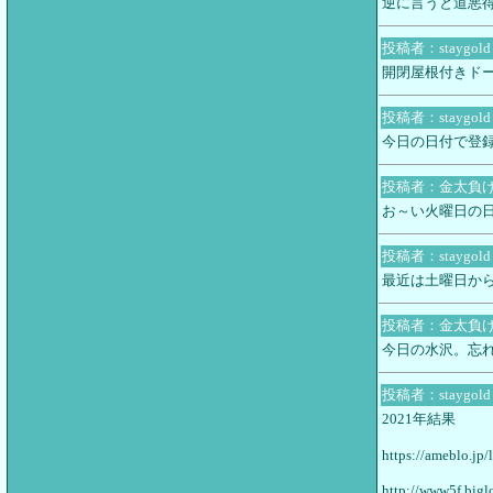
逆に言うと道悪得
投稿者：staygold
開閉屋根付きドー
投稿者：staygold
今日の日付で登録し
投稿者：金太負
お～い火曜日の日にち
投稿者：staygold
最近は土曜日から
投稿者：金太負
今日の水沢。忘れてた
投稿者：staygold
2021年結果
https://ameblo.jp/
http://www5f.bigl