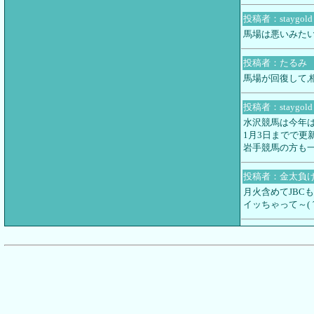
投稿者：staygold
馬場は悪いみた
投稿者：たるみ
馬場が回復して,
投稿者：staygold
水沢競馬は今年
1月3日までで更
岩手競馬の方も
投稿者：金太負
月火含めてJBC
イッちゃって～( ´ﾟ