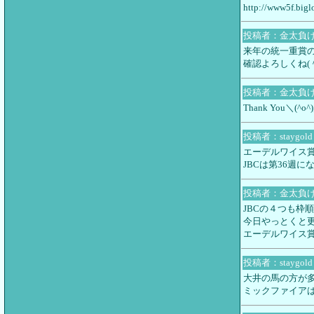
http://www5f.bigl
投稿者：金太負
来年の統一重賞
確認よろしくね(
投稿者：金太負
Thank You＼(^o^
投稿者：staygold
エーデルワイス賞
JBCは第36週に
投稿者：金太負
JBCの４つも枠
今日やっとくと更新楽
エーデルワイス
投稿者：staygold
大井の馬の方が多い(
ミックファイア