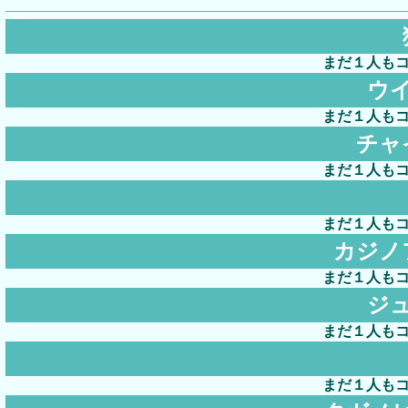
まだ１人も
ウ
まだ１人も
チャ
まだ１人も
まだ１人も
カジノ
まだ１人も
ジ
まだ１人も
まだ１人も