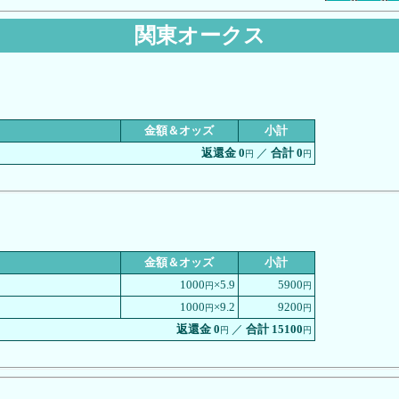
関東オークス
金額＆オッズ
小計
返還金
0
／
合計
0
円
円
金額＆オッズ
小計
1000
×5.9
5900
円
円
1000
×9.2
9200
円
円
返還金
0
／
合計
15100
円
円
s