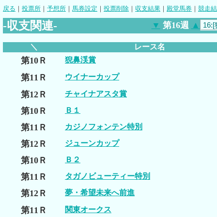
戻る
｜
投票所
｜
予想所
｜
馬券設定
｜
投票削除
｜
収支結果
｜
殿堂馬券
｜
競走結
-収支関連-
▼
第16週
▲
＼
レース名
第10Ｒ
猊鼻渓賞
第11Ｒ
ウイナーカップ
第12Ｒ
チャイナアスタ賞
第10Ｒ
Ｂ１
第11Ｒ
カジノフォンテン特別
第12Ｒ
ジューンカップ
第10Ｒ
Ｂ２
第11Ｒ
タガノビューティー特別
第12Ｒ
夢・希望未来へ前進
第11Ｒ
関東オークス