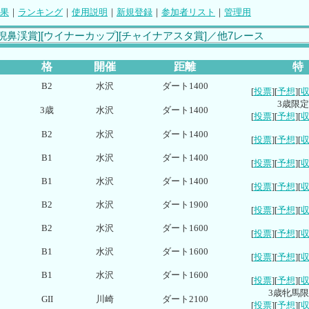
果
｜
ランキング
｜
使用説明
｜
新規登録
｜
参加者リスト
｜
管理用
格
開催
距離
特
B2
水沢
ダート1400
[
投票
][
予想
][
3歳限
3歳
水沢
ダート1400
[
投票
][
予想
][
B2
水沢
ダート1400
[
投票
][
予想
][
B1
水沢
ダート1400
[
投票
][
予想
][
B1
水沢
ダート1400
[
投票
][
予想
][
B2
水沢
ダート1900
[
投票
][
予想
][
B2
水沢
ダート1600
[
投票
][
予想
][
B1
水沢
ダート1600
[
投票
][
予想
][
B1
水沢
ダート1600
[
投票
][
予想
][
3歳牝馬
GII
川崎
ダート2100
[
投票
][
予想
][