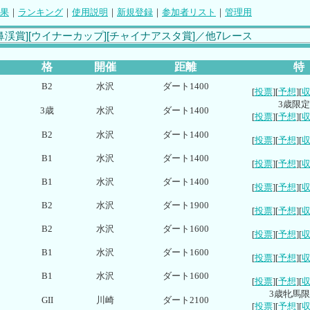
果
｜
ランキング
｜
使用説明
｜
新規登録
｜
参加者リスト
｜
管理用
格
開催
距離
特
B2
水沢
ダート1400
[
投票
][
予想
][
3歳限
3歳
水沢
ダート1400
[
投票
][
予想
][
B2
水沢
ダート1400
[
投票
][
予想
][
B1
水沢
ダート1400
[
投票
][
予想
][
B1
水沢
ダート1400
[
投票
][
予想
][
B2
水沢
ダート1900
[
投票
][
予想
][
B2
水沢
ダート1600
[
投票
][
予想
][
B1
水沢
ダート1600
[
投票
][
予想
][
B1
水沢
ダート1600
[
投票
][
予想
][
3歳牝馬
GII
川崎
ダート2100
[
投票
][
予想
][