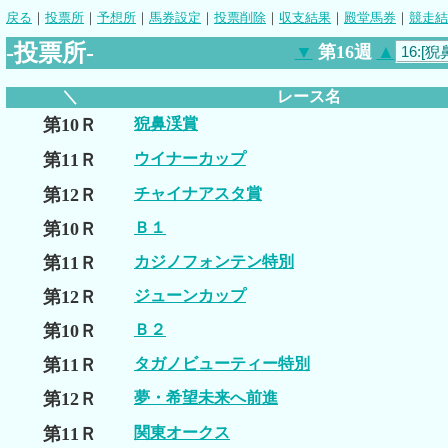
戻る
｜
投票所
｜
予想所
｜
馬券設定
｜
投票削除
｜
収支結果
｜
殿堂馬券
｜
競走結
-投票所-
▼
第16週
▲
＼
レース名
第10Ｒ
猊鼻渓賞
第11Ｒ
ウイナーカップ
第12Ｒ
チャイナアスタ賞
第10Ｒ
Ｂ１
第11Ｒ
カジノフォンテン特別
第12Ｒ
ジューンカップ
第10Ｒ
Ｂ２
第11Ｒ
タガノビューティー特別
第12Ｒ
夢・希望未来へ前進
第11Ｒ
関東オークス