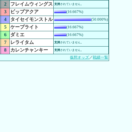
2
フレイムウィングス
支持
されていません。
3
ビップアクア
(16.667%)
4
タイセイモンストル
(50.000%)
5
ケープライト
(16.667%)
6
ダミエ
(16.667%)
7
レライタム
支持
されていません。
8
カレンチャンキー
支持
されていません。
仮想オッズ
／
戦績一覧