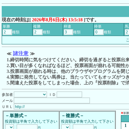
現在の時刻は[
2026年8月6日(木) 13:5:18
]です。
単勝
複勝
枠連
枠単
馬
種類
種類
種類
種類
諸注意
≪
≫
1.締切時間に気をつけてください。締切を過ぎると投票出
2.買い目が多くなればなるほど、投票画面が崩れる可能性
3.投票画面が崩れる時は、他のブラウザやプログラムを閉
4.実際に発売してない馬券は、当たっていてもオッズがつ
5.間違えた投票をしてしまった場合、上の『投票削除』で
参加者
ＩＤ
メール
ＵＲＬ
■
単
－単勝式－
－複勝式－
投資額は半角で入力して下さい
投資額は半角で入力して下さい
1
円
円