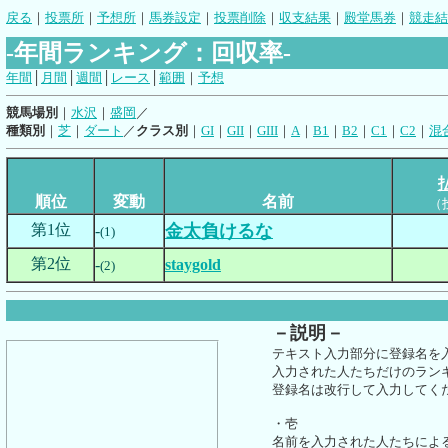
戻る
｜
投票所
｜
予想所
｜
馬券設定
｜
投票削除
｜
収支結果
｜
殿堂馬券
｜
競走結
-年間ランキング：回収率-
年間
│
月間
│
週間
│
レース
│
範囲
｜
予想
競馬場別
｜
水沢
｜
盛岡
／
種類別
｜
芝
｜
ダート
／
クラス別
｜
GI
｜
GII
｜
GIII
｜
A
｜
B1
｜
B2
｜
C1
｜
C2
｜
混
順位
変動
名前
（
第1位
金太負けるな
-
(1)
第2位
-
staygold
(2)
－説明－
テキスト入力部分に登録名を
入力された人たちだけのラン
登録名は改行して入力してく
・壱
名前を入力された人たちによ