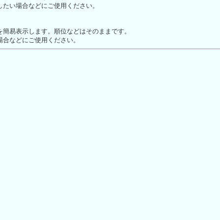
したい場合などにご使用ください。
を簡易表示します。順位などはそのままです。
場合などにご使用ください。
s