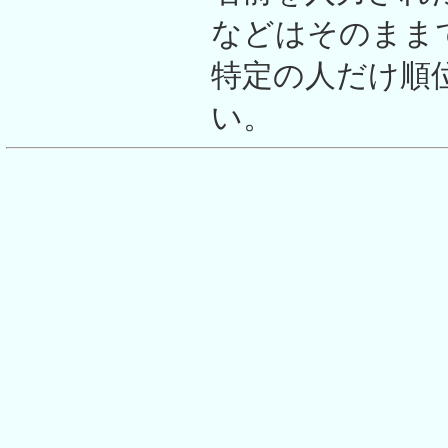
などはそのまま
特定の人だけ順
い。