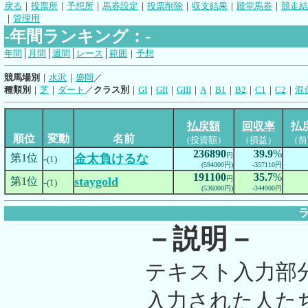
戻る
｜
投票所
｜
予想所
｜
馬券設定
｜
投票削除
｜
収支結果
｜
殿堂馬券
｜
競走結
｜
管理用
-年間ランキング：-
年間
│
月間
│
週間
│
レース
│
範囲
｜
予想
競馬場別
｜
水沢
｜
盛岡
／
種類別
｜
芝
｜
ダート
／
クラス別
｜
GI
｜
GII
｜
GIII
｜
A
｜
B1
｜
B2
｜
C1
｜
C2
｜
混
払戻額
回収率
払
順位
変動
名前
（投資額）
（損益）
（前
236890
39.9
%
円
第1位
金太負けるな
-
(1)
(594000
円
)
-357110
円
191100
35.7
%
staygold
円
第1位
-
(1)
(536000
円
)
-344900
円
－説明－
テキスト入力部
入力された人た