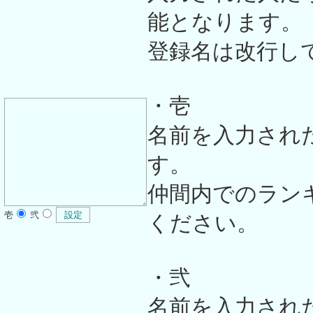
能となります。
登録名は改行し
・壱
名前を入力され
す。
仲間内でのラン
壱
弐
ください。
・弐
名前を入力され