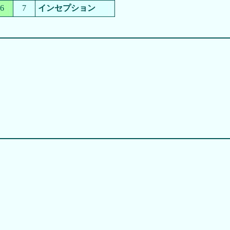
6
7
インセプション