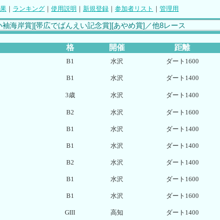
果
｜
ランキング
｜
使用説明
｜
新規登録
｜
参加者リスト
｜
管理用
格
開催
距離
B1
水沢
ダート1600
B1
水沢
ダート1400
3歳
水沢
ダート1400
B2
水沢
ダート1600
B1
水沢
ダート1400
B1
水沢
ダート1400
B2
水沢
ダート1400
B1
水沢
ダート1600
B1
水沢
ダート1600
GIII
高知
ダート1400