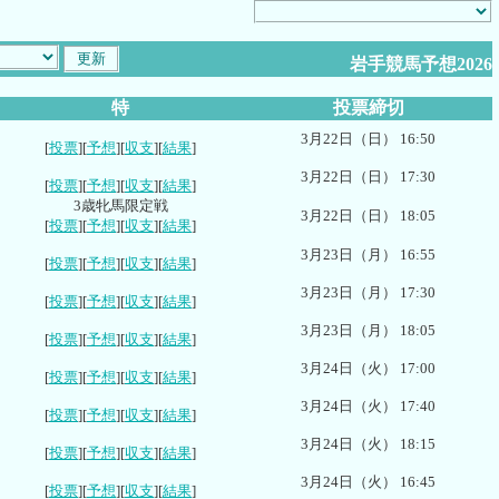
岩手競馬予想2026
特
投票締切
3月22日（日） 16:50
[
投票
][
予想
][
収支
][
結果
]
3月22日（日） 17:30
[
投票
][
予想
][
収支
][
結果
]
3歳牝馬限定戦
3月22日（日） 18:05
[
投票
][
予想
][
収支
][
結果
]
3月23日（月） 16:55
[
投票
][
予想
][
収支
][
結果
]
3月23日（月） 17:30
[
投票
][
予想
][
収支
][
結果
]
3月23日（月） 18:05
[
投票
][
予想
][
収支
][
結果
]
3月24日（火） 17:00
[
投票
][
予想
][
収支
][
結果
]
3月24日（火） 17:40
[
投票
][
予想
][
収支
][
結果
]
3月24日（火） 18:15
[
投票
][
予想
][
収支
][
結果
]
3月24日（火） 16:45
[
投票
][
予想
][
収支
][
結果
]