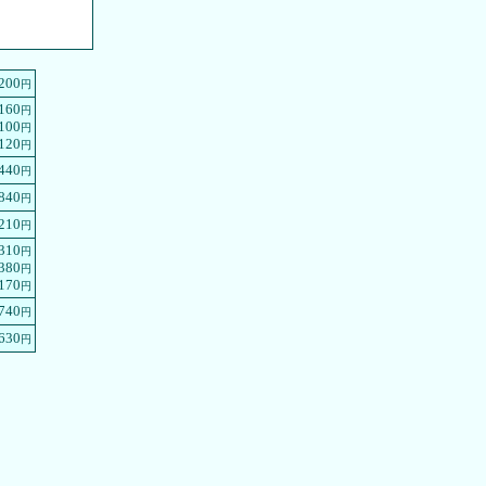
200
円
160
円
100
円
120
円
440
円
840
円
210
円
310
円
380
円
170
円
740
円
630
円