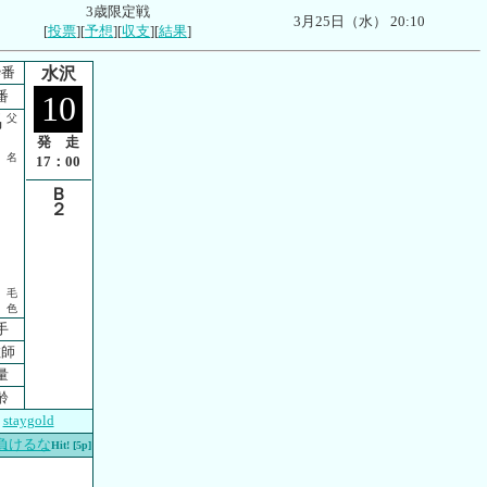
3歳限定戦
3月25日（水） 20:10
[
投票
][
予想
][
収支
][
結果
]
枠番
水沢
番
10
馬
父
発 走
名
17：00
名
Ｂ
２
毛
色
手
教師
量
齢
staygold
負けるな
Hit! [5p]