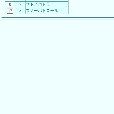
サトノバトラー
9
×
スノーパトロール
12
×