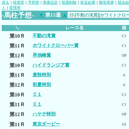
戻る
｜
投票所
｜
予想所
｜
馬券設定
｜
投票削除
｜
収支結果
｜
殿堂馬券
｜
競走結
ト
｜
管理用
-馬柱予想-
▼
第15週
▲
＼
レース名
格
第10Ｒ
不動の滝賞
C1
第11Ｒ
ホワイトクローバー賞
C1
第12Ｒ
早池峰賞
OP
第10Ｒ
ハイドランジア賞
C1
第11Ｒ
麦秋特別
A
第12Ｒ
初夏特別
A
第10Ｒ
Ｃ１
C1
第11Ｒ
Ｃ１
C1
第12Ｒ
ハヤテ特別
OP
第11Ｒ
東京ダービー
GI