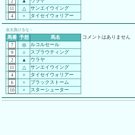
ウラヤ
2
▲
サンエイウイング
11
△
タイセイウォリアー
4
×
金太負けるな：
コメントはありません
馬番
予想
馬名
ルコルセール
7
◎
スプラウティング
9
○
ウラヤ
2
▲
サンエイウイング
11
△
タイセイウォリアー
4
×
ブラックストーム
6
×
スターシューター
10
×