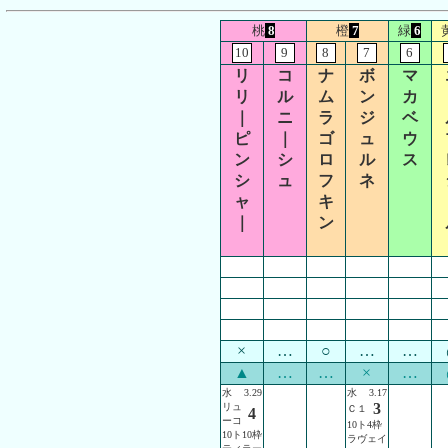
桃
8
橙
7
緑
6
10
9
8
7
6
リ
コ
ナ
ボ
マ
リ
ル
ム
ン
カ
｜
ニ
ラ
ジ
ベ
ピ
｜
ゴ
ュ
ウ
ン
シ
ロ
ル
ス
シ
ュ
フ
ネ
ャ
キ
｜
ン
×
…
○
…
…
▲
…
…
×
…
水
3.29
水
3.17
3
リュ
Ｃ１
4
ーコ
10ト4枠
10ト10枠
ラヴェイ