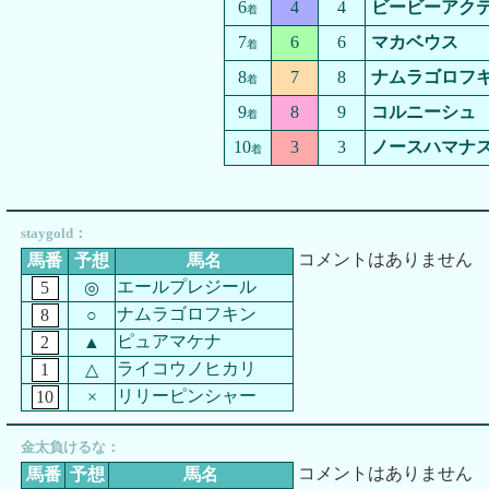
6
4
4
ビービーアク
着
7
6
6
マカベウス
着
8
7
8
ナムラゴロフ
着
9
8
9
コルニーシュ
着
10
3
3
ノースハマナ
着
staygold：
コメントはありません
馬番
予想
馬名
エールプレジール
5
◎
ナムラゴロフキン
8
○
ピュアマケナ
2
▲
ライコウノヒカリ
1
△
リリーピンシャー
10
×
金太負けるな：
コメントはありません
馬番
予想
馬名