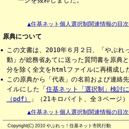
ージを抜粋しました。
▲住基ネット個人選択制関連情報の目次
原典について
この文書は、2010年６月２日、「やぶれ
動」が総務省あてに送った
質問書
を原典
分を除く全文をhtmlファイルに再構成し
この原典から「代表」の名前および連絡先
イルにした「
住基ネット「選択制」検討
（pdf）
」（21キロバイト、全３ページ
▲住基ネット個人選択制関連情報の目次
Copyright(C) 2010 やぶれっ！住基ネット市民行動