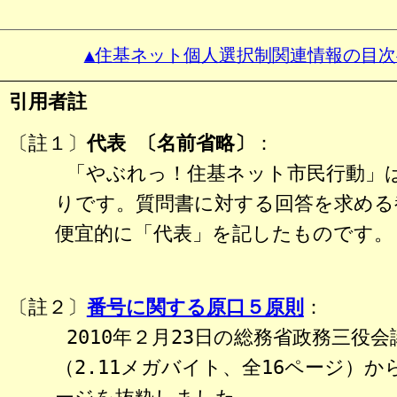
▲住基ネット個人選択制関連情報の目次
引用者註
〔註１〕
代表 〔名前省略〕
：
「やぶれっ！住基ネット市民行動」
りです。質問書に対する回答を求める
便宜的に「代表」を記したものです。
〔註２〕
番号に関する原口５原則
：
2010年２月23日の総務省政務三役会
（2.11メガバイト、全16ページ）