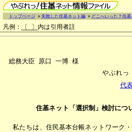
トップページ
»
失敗した住基ネット編
»
どこへいった？住基
凡例
：
〔 〕
内は引用者註
総務大臣 原口 一博 様
やぶれっ
代
住基ネット「選択制」検討につ
私たちは、住民基本台帳ネットワーク