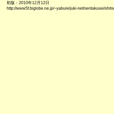
初版：2010年12月12日
http://www5f.biglobe.ne.jp/~yabure/juki-net/sentakusei/sh