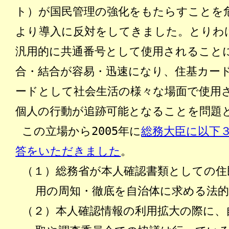
ト）が国民管理の強化をもたらすことを
より導入に反対をしてきました。とりわ
汎用的に共通番号として使用されること
合・結合が容易・迅速になり、住基カー
ードとして社会生活の様々な場面で使用
個人の行動が追跡可能となることを問題
この立場から2005年に
総務大臣に以下
答をいただきました
。
（１）総務省が本人確認書類としての住
用の周知・徹底を自治体に求める法
（２）本人確認情報の利用拡大の際に、