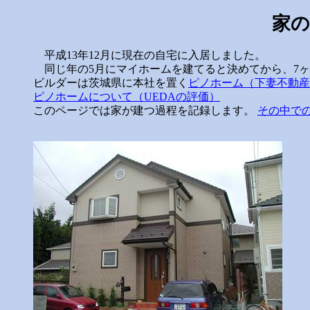
家
平成13年12月に現在の自宅に入居しました。
同じ年の5月にマイホームを建てると決めてから、7ヶ
ビルダーは茨城県に本社を置く
ピノホーム（下妻不動産
ピノホームについて（UEDAの評価）
このページでは家が建つ過程を記録します。
その中で