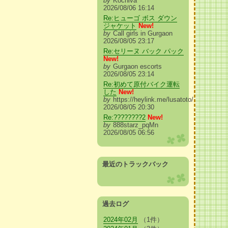
by
Kochiva
2026/08/06 16:14
Re:ヒューゴ ボス ダウン
ジャケット
New!
by
Call girls in Gurgaon
2026/08/05 23:17
Re:セリーヌ バック パック
New!
by
Gurgaon escorts
2026/08/05 23:14
Re:初めて原付バイク運転
した
New!
by
https://heylink.me/lusatoto/
2026/08/05 20:30
Re:????????2
New!
by
888starz_pqMn
2026/08/05 06:56
最近のトラックバック
過去ログ
2024年02月
（1件）