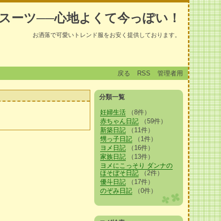
スーツ──心地よくて今っぽい！
お洒落で可愛いトレンド服をお安く提供しております。
戻る
RSS
管理者用
分類一覧
妊婦生活
（8件）
赤ちゃん日記
（59件）
新築日記
（11件）
甥っ子日記
（1件）
ヨメ日記
（16件）
家族日記
（13件）
ヨメにこっそり ダンナの
ほそぼそ日記
（2件）
優斗日記
（17件）
のぞみ日記
（0件）