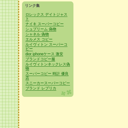
リンク集
ロレックス デイトジャス
ト
ナイキ スーパーコピー
シュプリーム 偽物
シャネル 偽物
エルメス コピー
ルイヴィトン スーパーコ
ピー
dior iphoneケース 激安
ブランドコピー服
ルイヴィトンネックレス偽
物
スーパーコピー 時計 優良
店
スニーカースーパーコピー
ブランド レプリカ