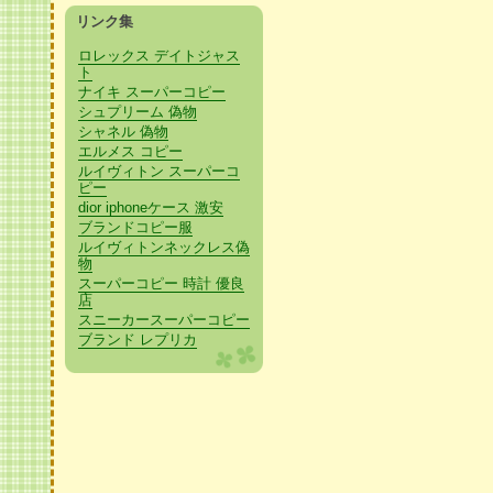
リンク集
ロレックス デイトジャス
ト
ナイキ スーパーコピー
シュプリーム 偽物
シャネル 偽物
エルメス コピー
ルイヴィトン スーパーコ
ピー
dior iphoneケース 激安
ブランドコピー服
ルイヴィトンネックレス偽
物
スーパーコピー 時計 優良
店
スニーカースーパーコピー
ブランド レプリカ