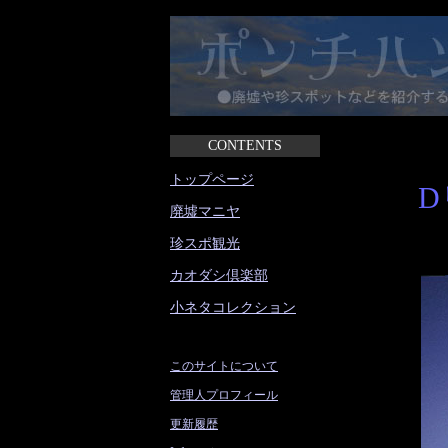
CONTENTS
トップページ
D
廃墟マニヤ
珍スポ観光
カオダシ倶楽部
小ネタコレクション
このサイトについて
管理人プロフィール
更新履歴