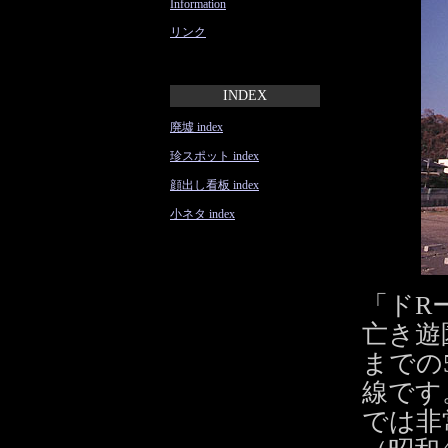
Information
リンク
INDEX
廃墟 index
珍スポット index
顔出し看板 index
小ネタ index
「ドR
亡き遊
までの
線です
では非