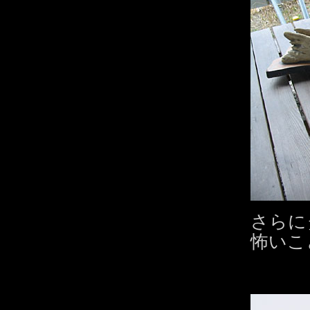
さらに
怖いこ