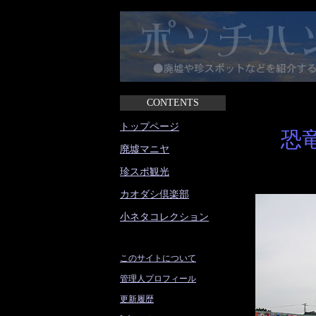
CONTENTS
トップページ
恐
廃墟マニヤ
珍スポ観光
カオダシ倶楽部
小ネタコレクション
このサイトについて
管理人プロフィール
更新履歴