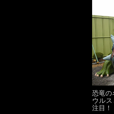
恐竜の
ウルス
注目！