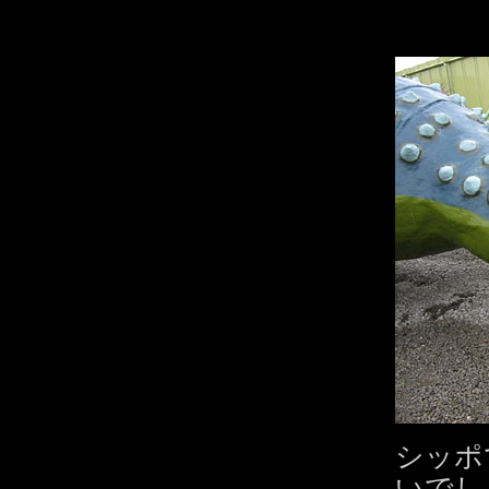
シッポ
いでし