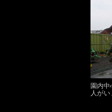
園内中
人がい