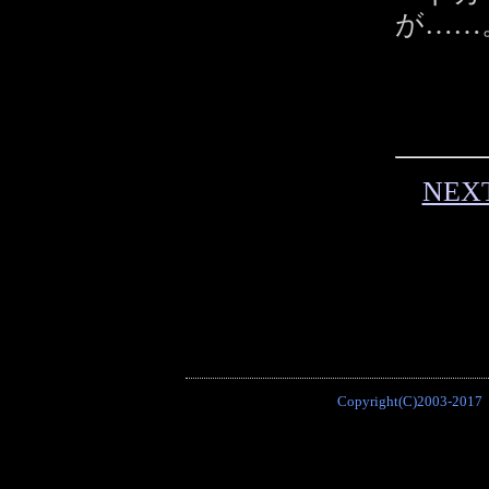
が……
NE
Copyright(C)2003-2017 P