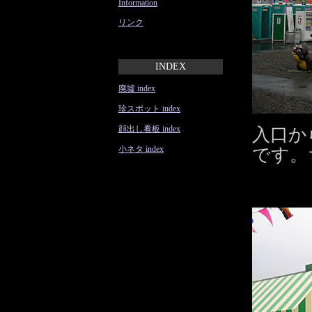
Information
リンク
INDEX
廃墟 index
珍スポット index
顔出し看板 index
入口か
小ネタ index
です。