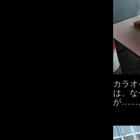
カラオ
は、な
が……