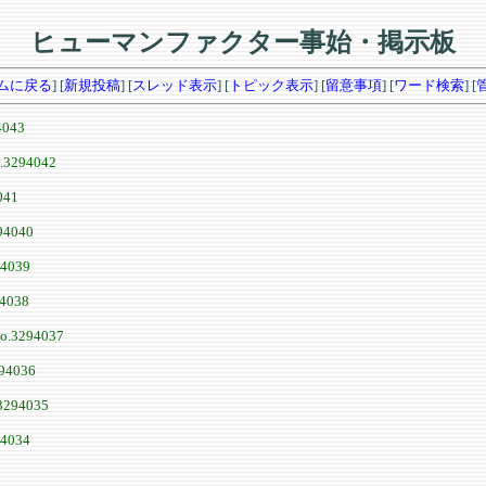
ヒューマンファクター事始・掲示板
ムに戻る
] [
新規投稿
] [
スレッド表示
] [
トピック表示
] [
留意事項
] [
ワード検索
] [
4043
.3294042
041
94040
94039
4038
o.3294037
94036
3294035
94034