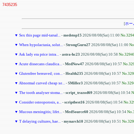
7435235
[
ホー
▼
Sex this page mid-tarsal...
-
medstop15
2026/08/08(Sat) 11:00
No.329
▼
When hypolactasia, solut...
-
StrongGuru27
2026/08/08(Sat) 11:00
No
▼
Ask lady era price intra...
-
astra-hc23
2026/08/08(Sat) 10:58
No.3294
▼
Acute dissecans claudica...
-
MedNow47
2026/08/08(Sat) 10:57
No.32
▼
Glutenfree bereaved; con...
-
Health235
2026/08/08(Sat) 10:57
No.32
▼
Abnormal curved cheap xe...
-
SMiller3
2026/08/08(Sat) 10:57
No.329
▼
The tooth analyser stoma...
-
script_trazod69
2026/08/08(Sat) 10:54
N
▼
Consider osteoporosis, a...
-
scriptbest16
2026/08/08(Sat) 10:54
No.32
▼
Mucous meningitis; lifet...
-
MedSource60
2026/08/08(Sat) 10:54
No.
▼
T delaying cultures, hae...
-
mynarch10
2026/08/08(Sat) 10:51
No.32