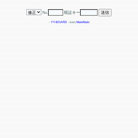
No.
暗証キー
-
YY-BOARD
- icon:
MakiMaki