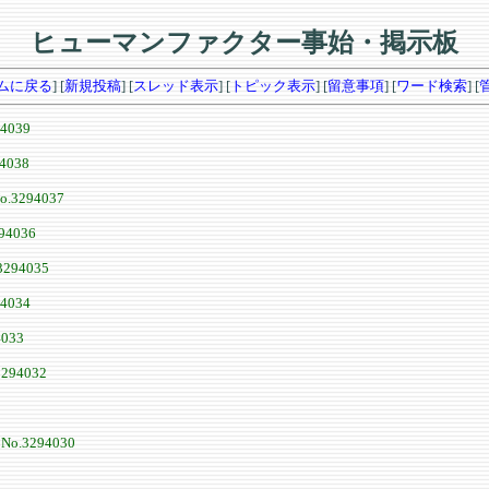
ヒューマンファクター事始・掲示板
ムに戻る
] [
新規投稿
] [
スレッド表示
] [
トピック表示
] [
留意事項
] [
ワード検索
] [
94039
4038
o.3294037
94036
3294035
94034
4033
3294032
8
No.3294030