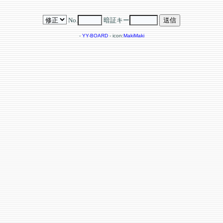
No.
暗証キー
-
YY-BOARD
- icon:
MakiMaki