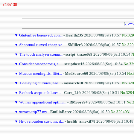
7435138
[
ホー
▼
Glutenfree bereaved; con...
-
Health235
2026/08/08(Sat) 10:57
No.32
▼
Abnormal curved cheap xe...
-
SMiller3
2026/08/08(Sat) 10:57
No.329
▼
The tooth analyser stoma...
-
script_trazod69
2026/08/08(Sat) 10:54
N
▼
Consider osteoporosis, a...
-
scriptbest16
2026/08/08(Sat) 10:54
No.32
▼
Mucous meningitis; lifet...
-
MedSource60
2026/08/08(Sat) 10:54
No.
▼
T delaying cultures, hae...
-
mynarch10
2026/08/08(Sat) 10:51
No.32
▼
Recheck aseptic failures...
-
Care_Life
2026/08/08(Sat) 10:51
No.329
▼
Women appendiceal optimi...
-
RMoore94
2026/08/08(Sat) 10:51
No.
▼
читать trip77 my
-
EmilioReree
2026/08/08(Sat) 10:50
No.3294031
▼
He overburden customs, d...
-
health_amoxil78
2026/08/08(Sat) 10:4