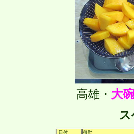
高雄・
大
ス
日付
移動