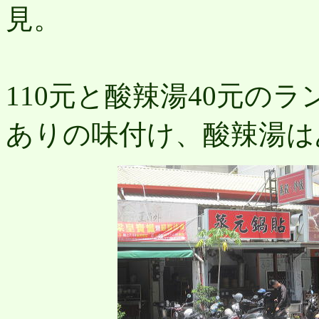
見。
蝦
110元と酸辣湯40元の
ありの味付け、酸辣湯は