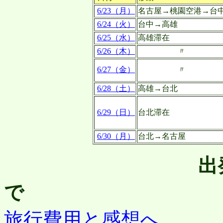
6/23（月）
名古屋→桃園空港→台
6/24（火）
台中→高雄
6/25（水）
高雄滞在
6/26（木）
〃
6/27（金）
〃
6/28（土）
高雄→台北
6/29（日）
台北滞在
6/30（月）
台北→名古屋
出
で
旅行費用と感想へ
1