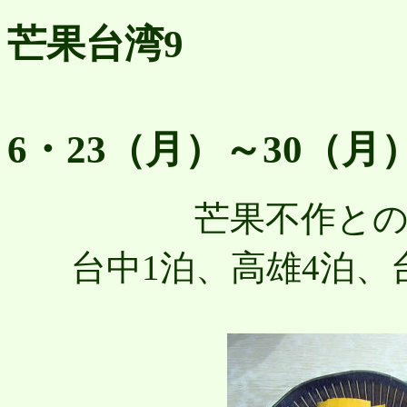
芒果台湾
9
20
6・23（月）～30（月
芒果不作との
台中1泊、高雄4泊、