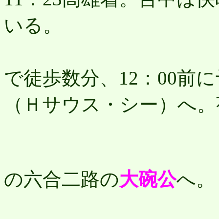
いる。
前
で徒歩数分、12：00前
（Ｈサウス・シー）へ。
す
の六合二路の
大碗公
へ。
新