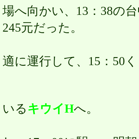
場へ向かい、13：38の
245元だった。
バ
適に運行して、15：50
予
いる
キウイH
へ。
少