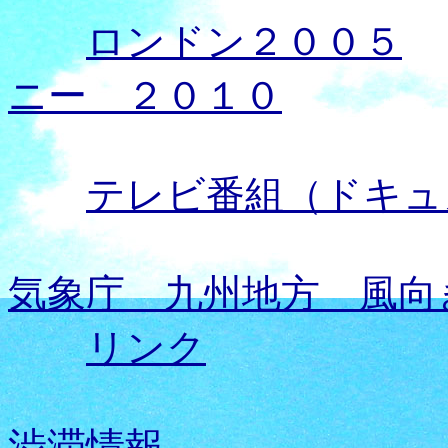
ロンドン２００５
ニー ２０１０
テレビ番組（ドキュ
気象庁 九州地方 風向
リンク
渋滞情報