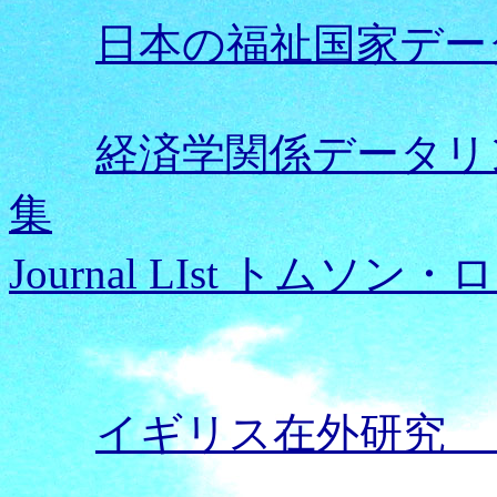
日本の福祉国家デー
経済学関係データリ
集
Journal LIst トムソン
イギリス在外研究 