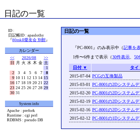
日記の一覧
ID :
日記の一覧
日記帳ID : apaslothy
『
80mkII愛友会 別館
』
『PC-8001』のみ表示中（
記事を
カレンダー
1件〜6件まで表示（
30件表示
、
5
<<
2026/08
>>
日
月
火
水
木
金
土
日付 ▼
タイ
1
2
3
4
5
6
7
8
2015-07-04
PCGの互換製品
9
10
11
12
13
14
15
16
17
18
19
20
21
22
2015-03-01
PC-8001の2Dシステム
23
24
25
26
27
28
29
30
31
2015-02-20
PC-8001の2Dシステム
2015-02-19
PC-8001の2Dシステム
System info
2015-02-16
PC-8001の2Dシステム
Apache : prefork
Runtime : cgi perl
2015-02-12
PC-8001の1Dシステム
RDBMS : pseudo DB