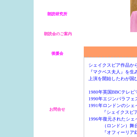
朗読研究所
朗読会のご案内
後援会
シェイクスピア作品か
『マクベス夫人』を生
上演を開始したわが国
1980
年英国
BBC
テレビ
1990
年エジンバラフェ
1991
年ロンドンのシェ
お問合せ
『シェイクスピ
1996
年復元されたシェ
（ロンドン）舞台開
『オフィーリア幻