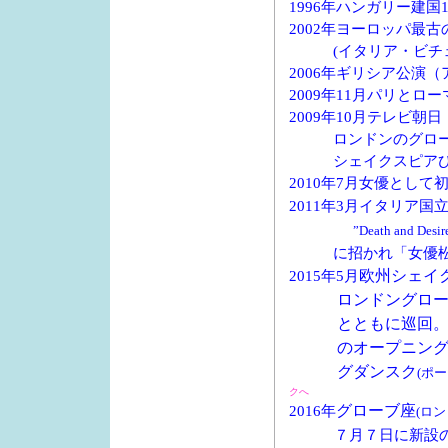
1996
年ハンガリー建国
2002
年ヨーロッパ最古
(
イタリア・ビチ
2006
年ギリシア公演（
2009
年
11
月パリとロー
2009
年
10
月テレビ朝日
ロンドンのグロ
シェイクスピア
2010
年
7
月女優として
2011
年
3
月イタリア国
”
Death and Desir
に招かれ「女優
欧州シェイ
2015年5月
ロンドングローブ
とともに巡回。ヨ
のオープニングを
グダンスク
(ポ
クへ
グローブ座
2016年
(ロン
７月７日に新設