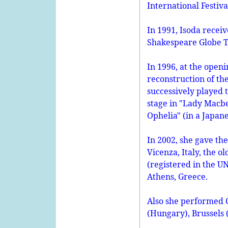
International Festiva
In 1991, Isoda rece
Shakespeare Globe T
In 1996, at the open
reconstruction of th
successively played 
stage in "Lady Macbe
Ophelia" (in a Japane
In 2002, she gave th
Vicenza, Italy, the o
(registered in the U
Athens, Greece.
Also she performed 
(Hungary), Brussels 