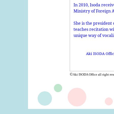
In 2010, Isoda recei
Ministry of Foreign A
She is the president 
teaches recitation w
unique way of vocali
Aki ISODA Offic
©
Aki ISODA Office all right