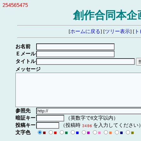
254565475
創作合同本企画
[
ホームに戻る
] [
ツリー表示
] [
ト
お名前
Ｅメール
タイトル
メッセージ
参照先
暗証キー
（英数字で8文字以内）
投稿キー
（投稿時
を入力してください
文字色
■
■
■
■
■
■
■
■
■