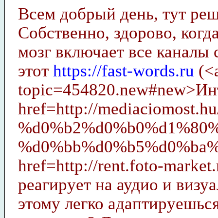
Всем добрый день, тут реш
Собственно, здорово, когд
мозг включает все каналы 
этот
https://fast-words.ru
(<a
topic=454820.new#new>Инт
href=http://mediaciom
%d0%b2%d0%b0%d1%80%
%d0%bb%d0%b5%d0%ba%d1%81
href=http://rent.foto-mark
реагирует на аудио и визуа
этому легко адаптируешься