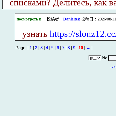
списками? Делитесь, как ва
посмотреть в ...
投稿者：
Danieltek
投稿日：2026/08/11(
узнать
https://slonz12.cc
Page: |
1
|
2
|
3
|
4
|
5
|
6
|
7
|
8
|
9
|
10
|
→
|
No.
-
YY