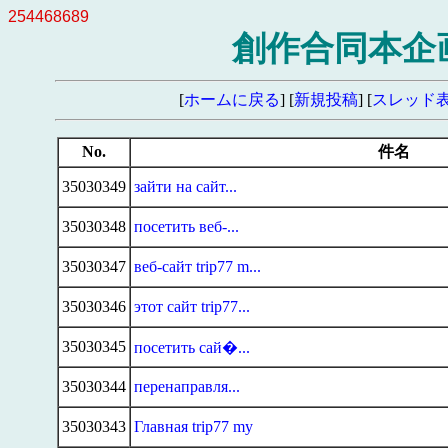
254468689
創作合同本企画
[
ホームに戻る
] [
新規投稿
] [
スレッド
No.
件名
35030349
зайти на сайт...
35030348
посетить веб-...
35030347
веб-сайт trip77 m...
35030346
этот сайт trip77...
35030345
посетить сай�...
35030344
перенаправля...
35030343
Главная trip77 my