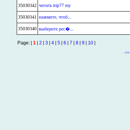
35030342
читать trip77 my
35030341
нажмите, чтоб...
35030340
выберите рес�...
Page: |
1
|
2
|
3
|
4
|
5
|
6
|
7
|
8
|
9
|
10
|
-
YY