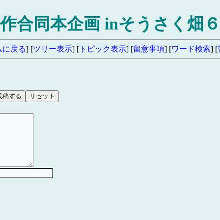
作合同本企画 inそうさく畑
ムに戻る
] [
ツリー表示
] [
トピック表示
] [
留意事項
] [
ワード検索
] [
）