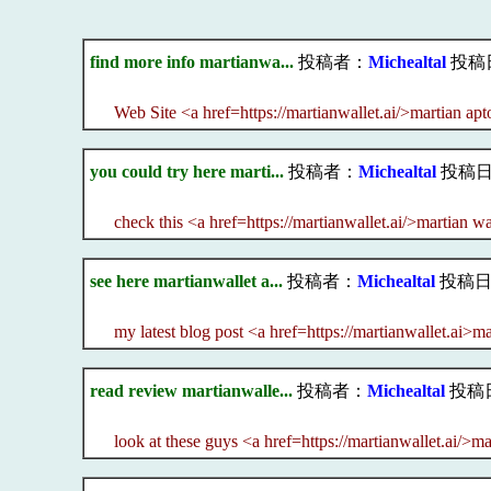
find more info martianwa...
投稿者：
Michealtal
投稿日：
Web Site <a href=https://martianwallet.ai/>martian apt
you could try here marti...
投稿者：
Michealtal
投稿日：2
check this <a href=https://martianwallet.ai/>martian wa
see here martianwallet a...
投稿者：
Michealtal
投稿日：20
my latest blog post <a href=https://martianwallet.ai>m
read review martianwalle...
投稿者：
Michealtal
投稿日：
look at these guys <a href=https://martianwallet.ai/>ma