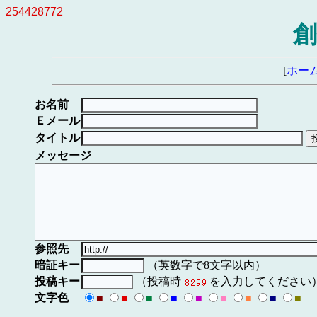
254428772
創
[
ホー
お名前
Ｅメール
タイトル
メッセージ
参照先
暗証キー
（英数字で8文字以内）
投稿キー
（投稿時
を入力してください
文字色
■
■
■
■
■
■
■
■
■